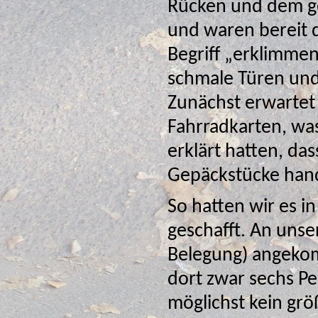
Rücken und dem gefalteten Rad 
und waren bereit 
Begriff „erklimmen“ wörtlich zu nehmen ist, da unser Zug
schmale Türen und mehrere 
Zunächst erwartet
Fahrradkarten, was sich aber erledigte nachdem wir 
erklärt hatten, das
Gepäckstücke hand
So hatten wir es i
geschafft. An unserem Liegewagenabteil
Belegung) angekom
dort zwar sechs Personen liegen können, diese aber
möglichst kein größeres Gep