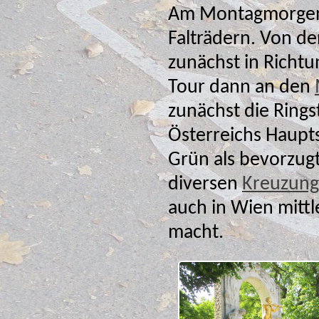
Am Montagmorgen 
Falträdern. Von der Jugendherberge aus fuhren 
zunächst in Richtu
Tour dann an den
zunächst die Ringstraße gegen den Uhrzeiger entlang. In
Österreichs Hauptstadt hat 
Grün als bevorzug
diversen
Kreuzun
auch in Wien mitt
macht.