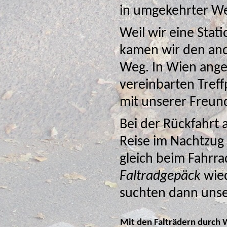
in umgekehrter We
Weil wir eine Sta
kamen wir den anderen Radfahrern auch 
Weg. In Wien angek
vereinbarten Tref
mit unse
Bei der Rückfahrt
Reise im Nachtzug deutlich besser vorbe
Faltradgepäck
wied
Mit den Falträdern durch 