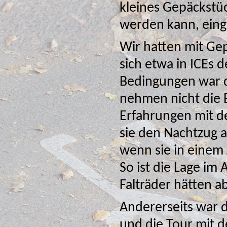
kleines Gepäckstück, das mit auf die Liege genommen
werden kann, eing
Wir hatten mit Gep
sich etwa in ICEs der DB üblich sind. Unter diesen
Bedingungen war die Idee d
nehmen nicht die 
Erfahrungen mit dem Nachtzug hat, hat uns verraten, dass
sie den Nachtzug aufgrund der Plat
wenn sie in einem 
So ist die Lage im
Fal
Andererseits war di
und die Tour mit den Falträdern durch Wien und über die