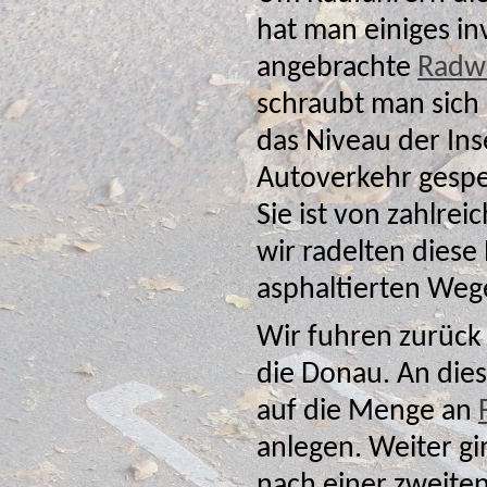
hat man einiges investiert. So führ
angebrachte
Radw
schraubt man sich
das Niveau der Ins
Autoverkehr gesperrt und dient als Naherholun
Sie ist von zahlr
wir radelten diese
asphaltierten Weg
Wir fuhren zurück
die Donau. An dieser Stelle hatte man
auf die Menge an
anlegen. Weiter gi
nach einer zweite