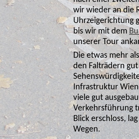
wir wieder an die Ring
Uhrzeigerichtung 
bis wir mit dem
Bu
unserer Tour ank
Die etwas mehr als
den Falträdern gut bewältigen und
Sehenswürdigkeiten
Infrastruktur Wiens. Auf der gewählten Strecke gab es
viele gut ausgebau
Verkehrsführung t
Blick erschloss, lag daher wohl e
Wegen.