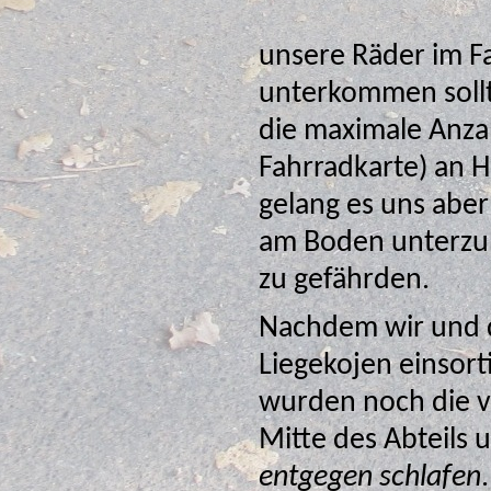
unsere Räder im F
unterkommen sollten. In diesem Fahrradabteil hing bereits
die maximale Anzahl an 
Fahrradkarte) an 
gelang es uns aber unsere gefalteten Räder in einer Ec
am Boden unterzubri
zu gefährden.
Nachdem wir und d
Liegekojen einsortiert hatten (w
wurden noch die v
Mitte des Abt
entgegen schlafen
. 