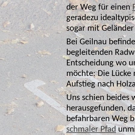
der Weg für einen
geradezu idealtypis
sogar mit Geländer 
Bei Geilnau befind
begleitenden Radwe
Entscheidung wo und w
möchte: Die Lücke mit der Ba
Aufstieg nach Holz
Uns schien beides w
herausgefunden, dass es zunächst noch einen gut
befahrbaren Weg b
schmaler Pfad
unmi