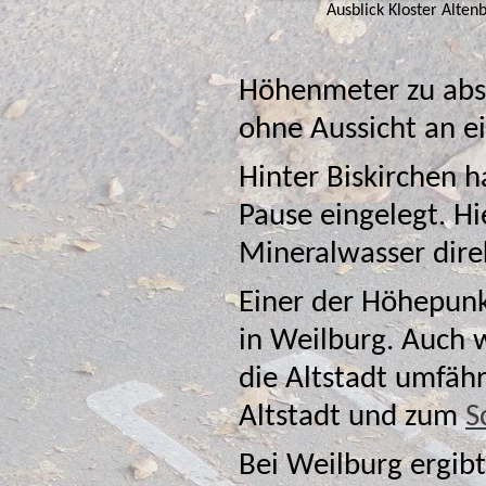
Ausblick Kloster Alten
Höhenmeter zu absolvieren, die Alternative führt aber
ohne Aussicht an ei
Hinter Biskirchen 
Pause eingelegt. Hier kann ma
Mineralwasser dire
Einer der Höhepunk
in Weilburg. Auch wenn 
die Altstadt umfähr
Altstadt und zum
S
Bei Weilburg ergibt sic