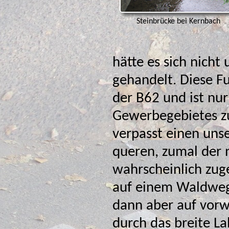
Steinbrücke bei Kernbach
hätte es sich nicht
gehandelt. Diese Furt liegt fast direkt unter der Hoc
der B62 und ist nur 
Gewerbegebietes zu
verpasst einen unserer er-radelt
queren, zumal der 
wahrscheinlich zugelassen hätte. Rechts 
auf einem Waldweg kurzzeitig ordentlich bergauf, da
dann aber auf vorwiegend asphaltieren Wegen weiter
durch das breite La