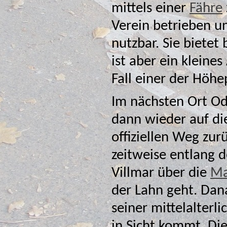
mittels einer
Fähre
zu queren. Die Fähre wird von einem
Verein betrieben und ist deshalb nur am Wochenende
nutzbar. Sie bietet bezüglich
ist aber ein kleine
Im nächsten Ort O
dann wieder auf die l
offiziellen Weg zu
zeitweise entlang d
Villmar über die
Ma
der Lahn geht. Danach geht es wei
seiner mittelalter
in Sicht kommt. Die Wege sind auf dieser Etappe durchweg