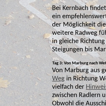
Bei Kernbach findet
ein empfehlenswert
der Möglichkeit di
weitere Radweg führt meis
in gleiche Richtun
Steigungen
Tag 3: Von Marburg nach Wet
Von Marburg aus ge
Weg
in Richtung Wetzlar. Auf diesen Wegen findet sich
vielfach der
Hinwei
zwischen Radlern u
Obwohl die Ausschilderung nah