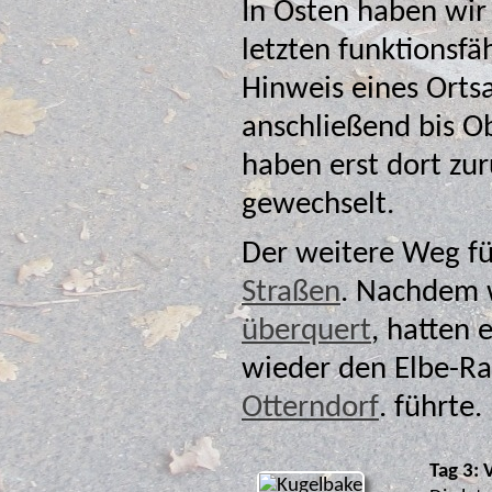
In Osten haben wir 
letzten funktionsf
Hinweis eines Ortsansässigen folgend, sind wir
anschließend bis Oberndor
haben erst dort zur
gewechselt.
Der weitere Weg fü
Straßen
. Nachdem 
überquert
, hatten erreichten wir bei Neuhaus (Oste)
wieder den Elbe-R
Otterndorf
. führte.
Tag 3: