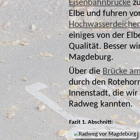
Eisenbahnbrücke
zu erreichen ist. Wir blieben rechts der
Elbe und fuh
Hochwasserdeiche
einiges von der Elb
Qualität. Besser wird es erst wieder in der Nähe von
Magdeburg.
Über die
Brücke am
durch den Rotehorn
Innenstadt, die wir
Radweg kannten.
Fazit 1. Abschnitt: