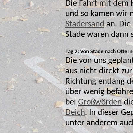
Die Fahrt mit dem 
Stadersand
an. Die letzten 7 km bis zur Jugendherberge
Stade waren dann sc
Tag 2: Von Stade nach Ottern
Die von uns geplan
aus nicht direkt zur Elbe, sondern in n
Richtung entlang de
über wenig befah
bei
Großwörden
die
Deich
. In dieser G
unter anderem auc