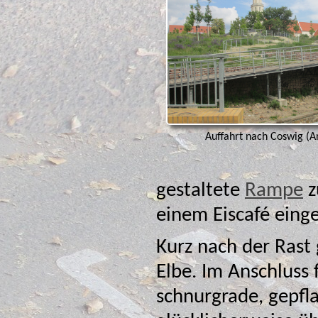
Auffahrt nach Coswig (A
gestaltete
Rampe
zunächst in die Stadt, wo wir dann in
einem Eiscafé einge
Kurz nach der Rast 
Elbe. Im Anschluss 
schnurgrade, gepflasterte Straße 