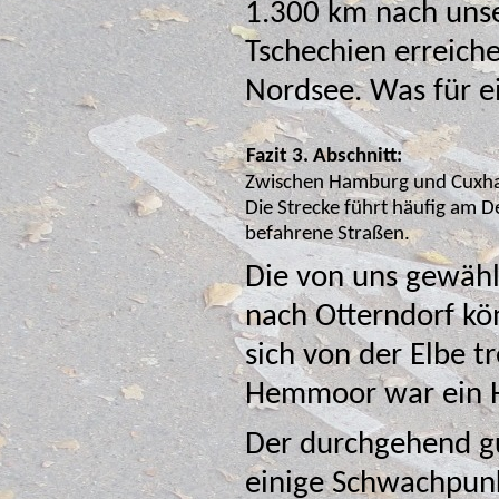
1.300 km nach uns
Tschechien erreich
Nordsee. Was für e
Fazit 3. Abschnitt:
Zwischen Hamburg und Cuxhav
Die Strecke führt häufig am Deich entlang oder über wenig
befahrene Straßen.
Die von uns gewähl
nach Otterndorf könne
sich von der Elbe 
H
Der durchgehend gu
einige Schwachpunkte gegenüber. Rechts-elbisc