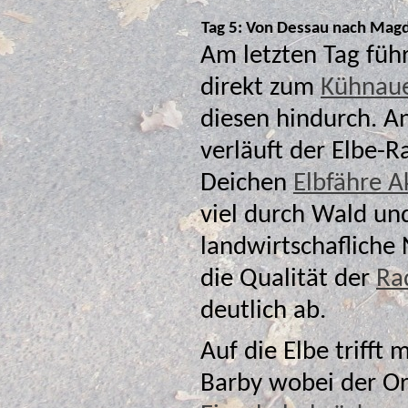
Tag 5: Von Dessau nach Mag
Am letzten Tag füh
direkt zum
Kühnaue
diesen hindurch. A
verläuft der Elbe-
Deichen
Elbfähre A
viel durch Wald und Feld und sind häufig f
landwirtschafliche 
die Qualität der
Ra
deutlich ab.
Auf die Elbe trifft
Barby wobei der Or