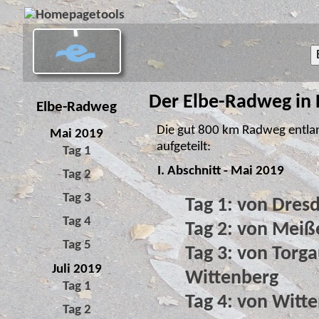
Der Elbe-Radweg in
Elbe-Radweg
Die gut 800 km Radweg entlang
Mai 2019
aufgeteilt:
Tag 1
I. Abschnitt - Mai 2019
Tag 2
Tag 3
Tag 1: von Dre
Tag 4
Tag 2: von Meiß
Tag 5
Tag 3: von Torg
Juli 2019
Wittenberg
Tag 1
Tag 4: von Witt
Tag 2