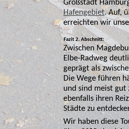
Großstadt Hamburg 
Hafengebiet
. Auf, über und unter verschiedenen Brücken
Fazit 2. Abschnitt:
Zwischen Magdebur
Elbe-Radweg deutli
geprägt als zwischen Dresden und Dessau.
Die Wege führen hä
und sind meist gut zu befahren. Die Strecke hat aber
ebenfalls ihren Rei
Städte zu entdecke
Wir haben diese To