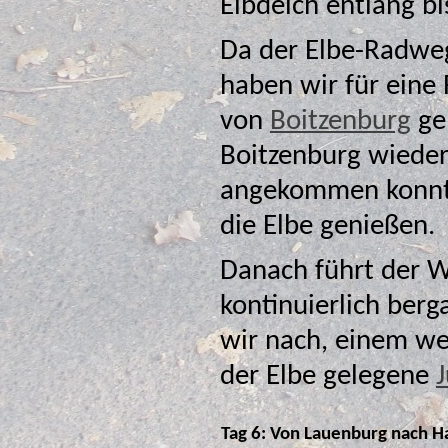
Elbdeich entlang bi
Da der Elbe-Radweg
haben wir für eine Rast ei
von
Boitzenburg
ge
Boitzenburg wieder den Elbhang hinauf. Oben
angekommen konnte
die Elbe genießen.
Danach führt der W
kontinuierlich bergab bis nach Lauenburg. Do
wir nach, einem wei
der Elbe gelegene
Tag 6: Von Lauenburg nach 