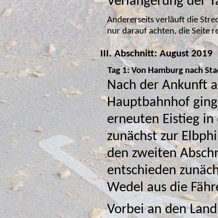
Verlängerung der T
Andererseits verläuft die Str
nur darauf a
III. Abschnitt: August 2019
Tag 1: Von Hamburg nach Sta
Nach der Ankunft
Hauptbahnhof ging 
erneuten Eistieg in den Elbe-Radweg,
zunächst zur Elbphi
den zweiten Abschnitt beendet. Wir hatten uns dafür
entschieden zunächst rechts 
Wedel aus die Fähr
Vorbei an den Land