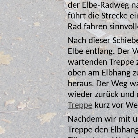
der Elbe-Radweg nach Övelgönne und dem Elbstr
führt die Strecke e
Rad fahren sinnvoll
Nach dieser Schieb
Elbe entlang. Der Versuch, der am Ende dieser Strecke
wartenden Treppe 
oben am Elbhang zu 
heraus. Der Weg wa
wieder zurück und 
Treppe
kurz vor Wed
Nachdem wir mit u
Treppe den Elbhang erklomm