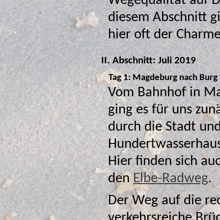
Wegequalität auf D
diesem Abschnitt gibt es noch einige
hier oft der Charme
II. Abschnitt: Juli 2019
Tag 1: Magdeburg nach Burg
Vom Bahnhof in M
ging es für uns zun
durch die Stadt un
Hundertwasserhaus 
Hier finden sich auch gleich die ersten Hinweisschilder auf
den
Elbe-Radweg
.
Der Weg auf die rec
verkehrsreiche Brücke, d