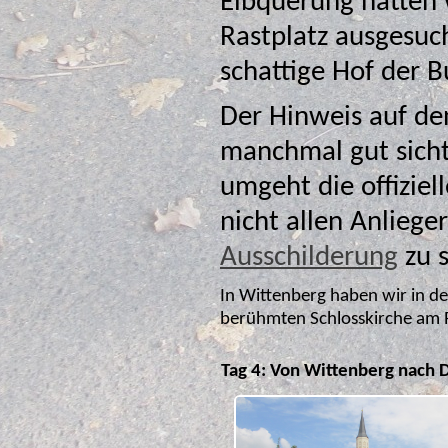
Elbquerung hatten 
Rastplatz ausgesuc
schattig
Der Hinweis auf d
manchmal gut sicht
umgeht die offizielle Route den Ort, was offensichtlich
nicht allen Anliege
Ausschilderung
zu 
In Wittenberg haben wir in d
berühmten Schlosskirche am Ra
Tag 4: Von Wittenberg nach 