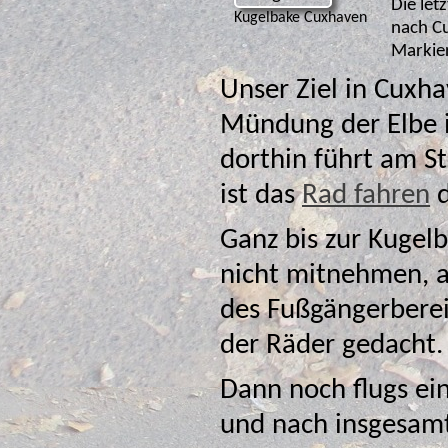
Die let
Kugelbake Cuxhaven
nach C
Markie
Unser Ziel in Cuxha
Mündung der Elbe in die Nordsee markiert. Der Weg
dorthin führt am Strand 
ist das
Rad fahren
Ganz bis zur Kugel
nicht mitnehmen, aber immerhin hat man an 
des Fußgängerberei
der Räder gedacht.
Dann noch flugs ein
und nach insgesamt