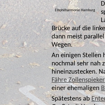
D
Elbphilharmonie Hamburg
s
L
Brücke auf die link
dann meist parallel
Wegen.
An einigen Stellen
nochmal sehr nah z
Fähre Zollenspieker
einer ehemaligen
B
Spätestens ab
Ente