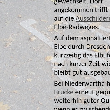
gewechselt. Dort
angekommen trifft 
auf die
Ausschilder
Elbe-Radweges.
Auf dem asphaltier
Elbe durch Dresden. Bei Mickten verlässt der Elbe-Radweg
kurzzeitig das Elbufer und führt durc
nach kurzer Zeit wi
bleibt gut ausgeba
Bei Niederwartha h
Brücke
erneut gequert. Links der Elbe führt der Radweg in
weiterhin guter Qualität nahe an der Elbe entlang, auch
wenn er zwischendurch 