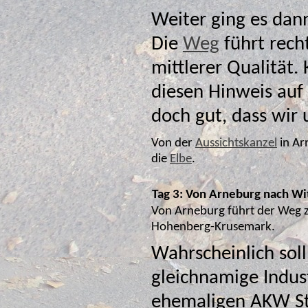
Weiter ging es dann
Die
Weg
führt rech
mittlerer Qualität. Kurz vor Arneburg fa
diesen Hinweis auf
doch gut, dass wir 
Von der
Aussichtskanzel
in Arn
die
Elbe
.
Tag 3: Von Arneburg nach Wi
Von Arneburg führt der Weg z
Hohenberg-Krusemark.
Wahrscheinlich soll
gleichnamige Industriegebiet u
ehemaligen AKW St