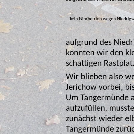
kein Fährbetrieb wegen Niedrig
aufgrund des Niedr
konnten wir den kleinen Pavillon am Fäh
schattigen Rastplat
Wir blieben also we
Jerichow vorbei, bi
Um Tangermünde an
aufzufüllen, mussten wir dann 
zunächst wieder el
Tangermünde zurüc