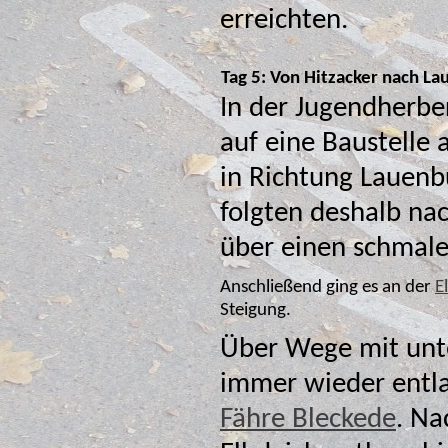
erreichten.
Tag 5: Von Hitzacker nach L
In der Jugendherbe
auf eine Baustelle
in Richtung Lauenburg hingewiesen. Wir
folgten deshalb nac
Anschließend ging es an der
E
Steigung.
Über Wege mit unte
Fähre Bleckede
. Nach der Überfahrt führte die Strecke am