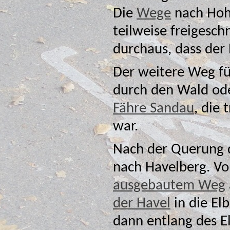
Die
Wege
nach Hoh
teilweise freigeschnitten
durchaus, dass der 
Der weitere Weg fü
durch den Wald ode
Fähre Sandau
, die trotz des Niedrigwassers noch in Betrieb
war.
Nach der Querung de
ausgebautem Weg
der Havel
in die El
dann entlang des Elbdeiches oder über verschiedene