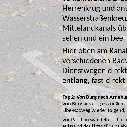
Herrenkrug und ans
Mittelandkanals üb
sehen und ein 
Hier oben am Kanal
verschiedenen Radwege hin. Für un
Dienstwegen direkt
entlang,
Tag 2: Von Burg nach Arnebu
Von Burg aus ging es zunächst
Elbe-Radweg wieder folgend, r
Vor Parchau wandelte sich d
aufgrund der Hitze für uns a