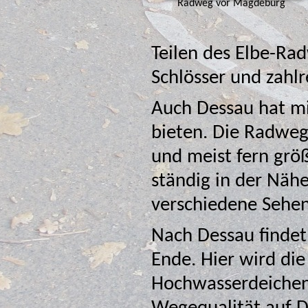
Radweg vor Magdeburg
Teilen des Elbe-Radweg
Schlösser und zahlr
Auch Dessau hat mit seiner Bauhaus-Ar
bieten. Die Radwege si
und meist fern grö
ständig in der Nähe der Elbe, 
verschiedene Sehe
Nach Dessau findet 
Ende. Hier wird die Strecke häufig an oder au
Hochwasserdeichen