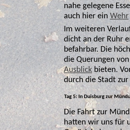
nahe gelegene Essen bemerkbar. Am Ende des Sees 
auch hier ein
Wehr
Im weiteren Verlau
dicht an der Ruhr e
befahrbar. Die höchsten Punkte in diesem Abschnitt sind
die Querungen von 
Ausblick
bieten. Vom Duisburger Hafen aus fuhren wir quer
Tag 5: In Duisburg zur Münd
Die Fahrt zur Münd
hatten wir uns für unseren Abreisetag a