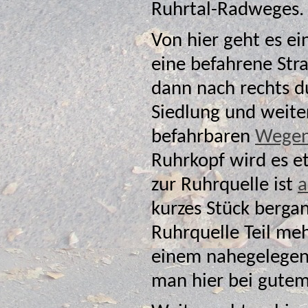
Ruhrtal-Radweges.
Von hier geht es ei
eine befahrene Str
dann nach rechts durch eine kleine
Siedlung und weiter
befahrbaren
Wege
Ruhrkopf wird es etwa
zur Ruhrquelle ist
a
kurzes Stück bergan
Ruhrquelle Teil mehrerer Wanderwege ist
einem nahegelegenen 
man hier bei gutem 