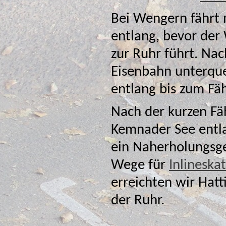
Bei Wengern fährt 
zur Ruhr führt. N
Eisenbahn unterquer
Nach der kurzen Fä
Kemnader See entlang, bei dem
ein Naherholungsgebiet handelt. Hier sind 
Wege für
Inlineska
erreichten wir Hat
der Ruhr.