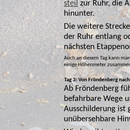
steil
zur Ruhr, die Arnsberg in einer Schleife umfließt,
hinunter.
Die weitere Strecke
der Ruhr entlang oder auf kleinen Straßen bis zu unserem
nächsten Etappeno
Auch an diesem Tag kann man das P
einige Höhenmeter zusamme
Tag 3: Von Fröndenberg nach
Ab Fröndenberg füh
befahrbare Wege und kleine Ne
Ausschilderung ist 
unüb