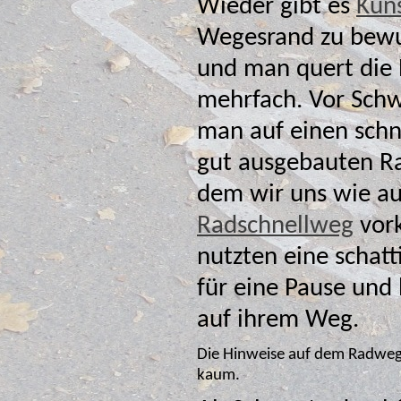
Wieder gibt es
Kun
Wegesrand zu bew
und man quert die
mehrfach. Vor Schwe
man auf einen sch
gut ausgebauten Rad
dem wir uns wie a
Radschnellweg
vorkamen. Wir
nutzten eine schattige Bank
für eine Pause und
auf ihrem Weg.
Die Hinweise auf dem Radweg 
kaum.