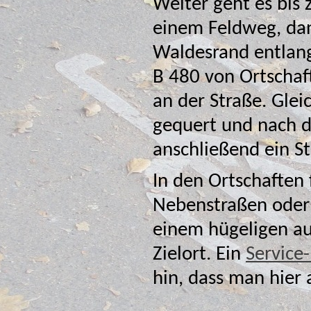
Weiter geht es bis
einem Feldweg, da
Waldesrand entlang
B 480 von Ortschaft 
an der Straße. Gleichwohl wird die S
gequert und nach d
anschließe
In den Ortschaften
Nebenstraßen ode
einem hügeligen au
Zielort. Ein
Service
hin, dass man hier 