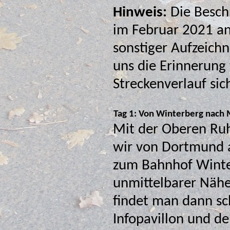
Hinweis:
Die Besch
im Februar 2021 anhand des GPS-Tracks, der Fotos und
sonstiger Aufzeichnungen erstell
uns die Erinnerung
Strec
Tag 1: Von Winterberg nach
Mit der Oberen Ru
wir von Dortmund a
zum Bahnhof Winterberg. In
unmittelbarer Näh
findet man dann sc
Infopavillon und den Startpunkt des