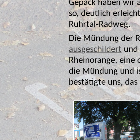
Gepäck haben wir 
so, deutlich erleic
Ruhrtal-Radweg.
Die Mündung der Ru
ausgeschildert
und dadurch nicht zu verfehlen. Die
Rheinorange, eine ora
d
bestätigte uns, das