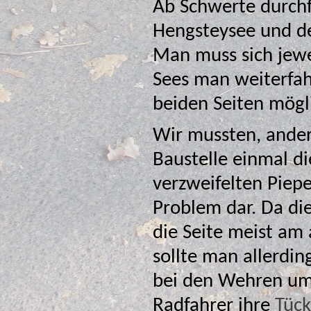
Ab Schwerte durchf
Hengsteysee und den Harkortsee folgt der Kemnad
Man muss sich jeweils 
Sees man weiterfah
beiden Seiten mögli
Wir mussten, ander
Baustelle einmal die Seite wechseln. Abgesehen
verzweifelten Piepe
Problem dar. Da die
sollte man allerdings nicht außer 
bei den Wehren um
Radfahrer ihre
Tüc